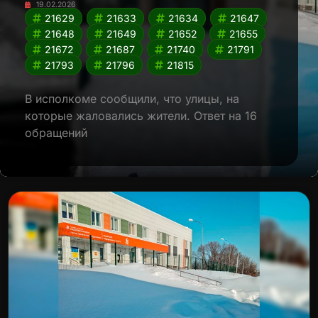
19.02.2026
21629
21633
21634
21647
21648
21649
21652
21655
21672
21687
21740
21791
21793
21796
21815
В исполкоме сообщили, что улицы, на
которые жаловались жители. Ответ на 16
обращений