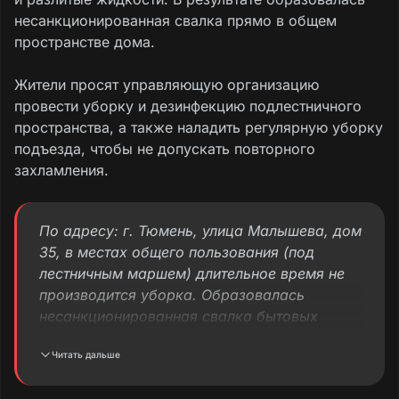
несанкционированная свалка прямо в общем
пространстве дома.
Жители просят управляющую организацию
провести уборку и дезинфекцию подлестничного
пространства, а также наладить регулярную уборку
подъезда, чтобы не допускать повторного
захламления.
По адресу: г. Тюмень, улица Малышева, дом
35, в местах общего пользования (под
лестничным маршем) длительное время не
производится уборка. Образовалась
несанкционированная свалка бытовых
отходов: пакеты с мусором, пустая тара,
Читать дальше
разлитые жидкости.