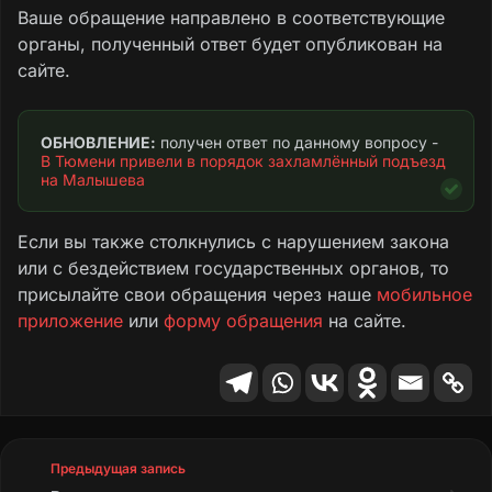
Данная ситуация является грубым
Ваше обращение направлено в соответствующие
нарушением санитарных норм и правил
органы, полученный ответ будет опубликован на
содержания общедомового имущества.
сайте.
Скопление горючего мусора в
подлестничном пространстве также
нарушает нормы противопожарного режима
ОБНОВЛЕНИЕ:
 получен ответ по данному вопросу - 
(загромождение путей эвакуации).
В Тюмени привели в порядок захламлённый подъезд 
на Малышева
Прошу обязать ответственную организацию
(УК «СГО») незамедлительно провести
Если вы также столкнулись с нарушением закона
полную санитарную очистку территории,
или с бездействием государственных органов, то
дезинфекцию места свалки и обеспечить
присылайте свои обращения через наше
мобильное
регулярный график уборки подъезда.
приложение
или
форму обращения
на сайте.
Текст обращения
Предыдущая запись