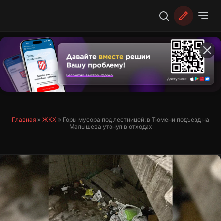
Перейти
к
содержимому
Главная
»
ЖКХ
»
Горы мусора под лестницей: в Тюмени подъезд на
Малышева утонул в отходах