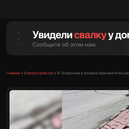
Перейти
к
содержимому
Главная
»
Благоустройство
»
В Татарстане в посёлке Красный Ключ р