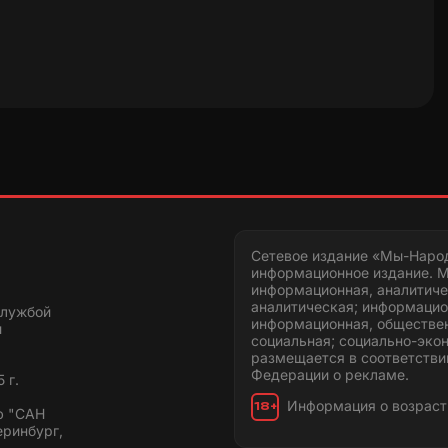
Сетевое издание «Мы-Наро
информационное издание. М
информационная, аналитиче
аналитическая; информацио
службой
информационная, обществен
и
социальная; социально-эко
размещается в соответстви
Федерации о рекламе.
 г.
Информация о возраст
18+
ю "САН
еринбург,