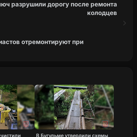
люч разрушили дорогу после ремонта
колодцев
зиастов отремонтируют при
очистили
В Бугульме утвердили схемы