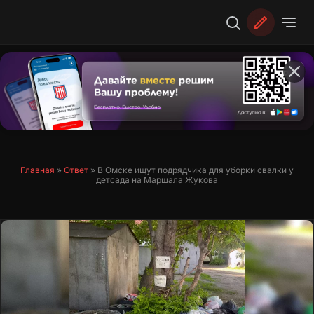
Перейти
к
содержимому
Главная
»
Ответ
»
В Омске ищут подрядчика для уборки свалки у
детсада на Маршала Жукова