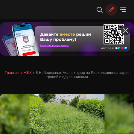
Перейти
к
содержимому
Главная
»
ЖКХ
»
В Набережных Челнах двор на Раскольникова зарос
травой и одуванчиками