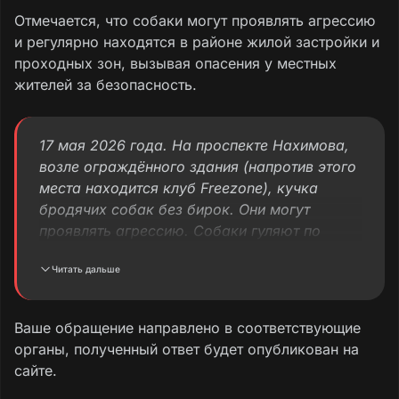
Отмечается, что собаки могут проявлять агрессию
и регулярно находятся в районе жилой застройки и
проходных зон, вызывая опасения у местных
жителей за безопасность.
17 мая 2026 года. На проспекте Нахимова,
возле ограждённого здания (напротив этого
места находится клуб Freezone), кучка
бродячих собак без бирок. Они могут
проявлять агрессию. Собаки гуляют по
окрестности. Когда администрация города
Читать дальше
займётся бродячими собаками в
Мариуполе?
Ваше обращение направлено в соответствующие
Надеюсь, что по результатам обращения
органы, полученный ответ будет опубликован на
ситуация изменится, будет осуществлён
сайте.
выезд на место и произведён отлов собак.