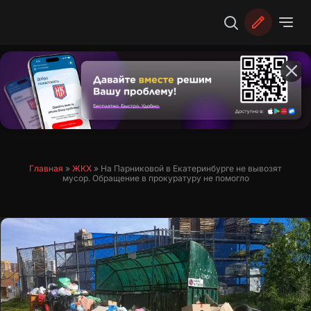
Перейти
к
содержимому
Главная
»
ЖКХ
»
На Парниковой в Екатеринбурге не вывозят
мусор. Обращение в прокуратуру не помогло