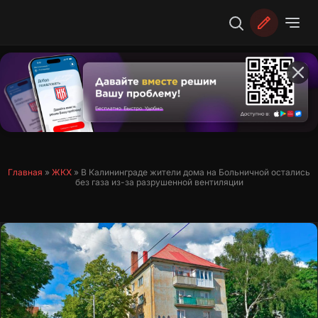
Перейти
к
содержимому
Главная
»
ЖКХ
»
В Калининграде жители дома на Больничной остались
без газа из-за разрушенной вентиляции