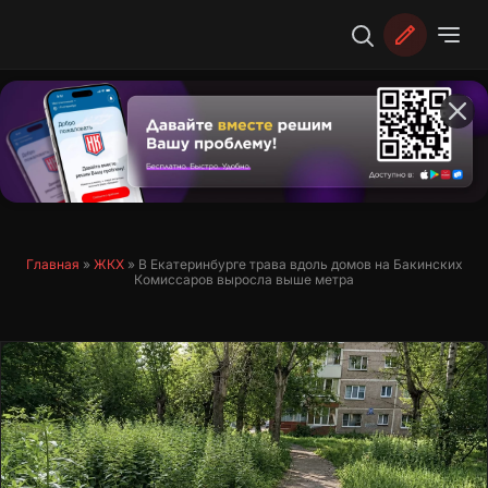
Перейти
к
содержимому
Главная
»
ЖКХ
»
В Екатеринбурге трава вдоль домов на Бакинских
Комиссаров выросла выше метра