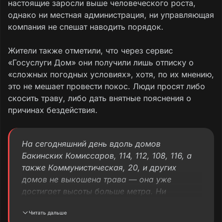
настоящие заросли выше человеческого роста,
однако ни местная администрация, ни управляющая
компания не спешат наводить порядок.
Жители также отметили, что через сервис
«Госуслуги Дом» они получили лишь отписку о
«сложных погодных условиях», хотя, по их мнению,
это не мешает провести покос. Люди просят либо
скосить траву, либо дать внятные пояснения о
причинах бездействия.
На сегодняшний день вдоль домов
Бакинских Комиссаров, 114, 112, 108, 116, а
также Коммунистическая, 20, и других
домов не выкошена трава — она уже
достигает высоты больше метра. Ни
управляющая компания, ни администрация
Читать дальше
покосом травы не озадачены. Можно