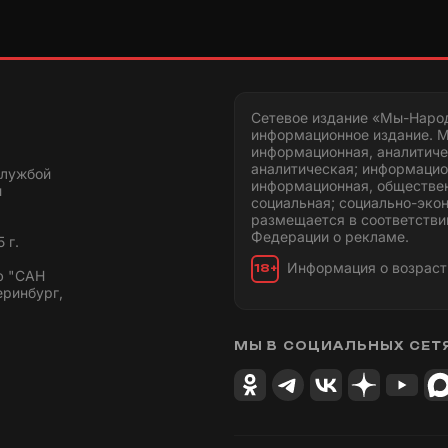
Сетевое издание «Мы-Наро
информационное издание. М
информационная, аналитиче
аналитическая; информацио
службой
информационная, обществен
и
социальная; социально-эко
размещается в соответстви
Федерации о рекламе.
 г.
Информация о возраст
18+
ю "САН
еринбург,
МЫ В СОЦИАЛЬНЫХ СЕТ