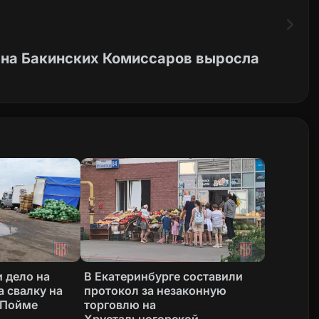
в на Бакинских Комиссаров выросла
 дело на
В Екатеринбурге составили
а свалку на
протокол за незаконную
 Пойме
торговлю на
Хрустальногорской