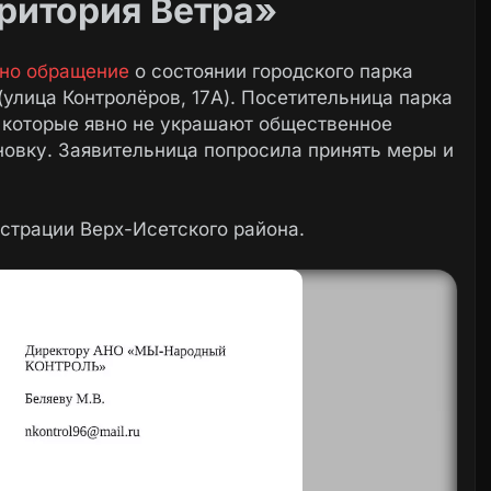
рритория Ветра»
но обращение
о состоянии городского парка
улица Контролёров, 17А). Посетительница парка
 которые явно не украшают общественное
новку. Заявительница попросила принять меры и
страции Верх-Исетского района.