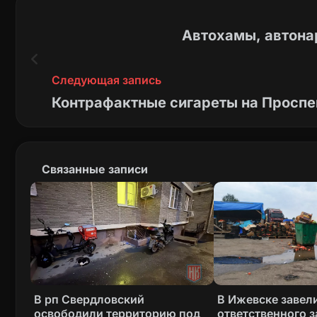
Автохамы, автона
Следующая запись
Контрафактные сигареты на Проспе
Связанные записи
В рп Свердловский
В Ижевске завели
освободили территорию под
ответственного з