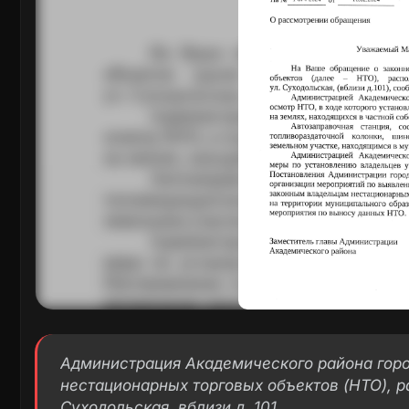
Администрация Академического района горо
нестационарных торговых объектов (НТО), ра
Суходольская, вблизи д. 101.