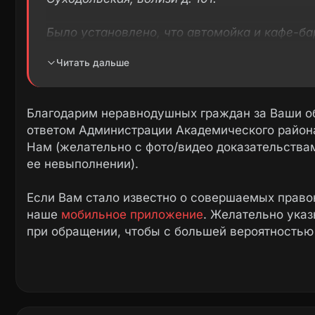
Было установлено, что автомойка и кафе-ба
частной собственности.
Читать дальше
Автозаправочная станция, состоящая из дву
колонки, а также шиномонтажная мастерска
Благодарим неравнодушных граждан за Ваши о
находящемся в муниципальной собственнос
ответом Администрации Академического района
Нам (желательно с фото/видео доказательства
Администрацией района приняты меры по у
ее невыполнении).
и организации мероприятий по выявлению, 
законным владельцам нестационарных торг
Если Вам стало известно о совершаемых право
территории муниципального образования.
наше
мобильное приложение
. Желательно ука
при обращении, чтобы с большей вероятностью