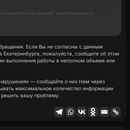
р находятся на землях, находящихся в
х объектов: павильона и топливораздаточной
я расположены на земельном участке,
бращения. Если Вы не согласны с данным
ти.
 Екатеринбурга, пожалуйста, сообщите об этом
ми выполнения работы в неполном объеме или
становлению владельцев указанных объектов
выносу, демонтажу, хранению и возврату
овых объектов, незаконно размещенных на
нарушениях — сообщайте о них Нам через
зывать максимальное количество информации
 решить вашу проблему.