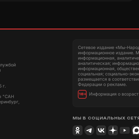
Сетевое издание «Мы-Наро
информационное издание. М
информационная, аналитиче
аналитическая; информацио
службой
информационная, обществен
и
социальная; социально-эко
размещается в соответстви
Федерации о рекламе.
 г.
Информация о возраст
18+
ю "САН
еринбург,
МЫ В СОЦИАЛЬНЫХ СЕТ