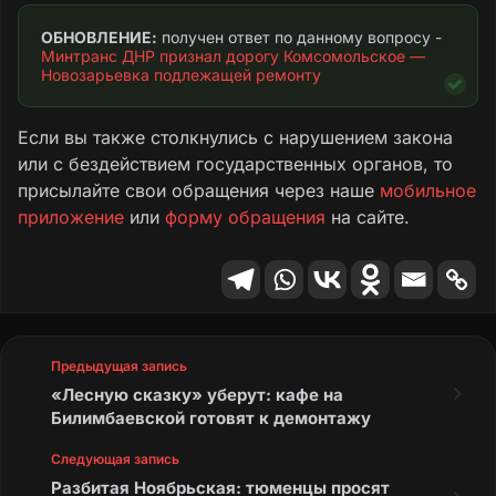
Прошу направить обращение в
ОБНОВЛЕНИЕ:
 получен ответ по данному вопросу - 
Министерство транспорта ДНР для решения
Минтранс ДНР признал дорогу Комсомольское — 
Новозарьевка подлежащей ремонту
проблемы, в том числе приведения
дорожного (асфальтного) покрытия в
удовлетворительное нормативное состояние.
Если вы также столкнулись с нарушением закона
или с бездействием государственных органов, то
Текст обращения
присылайте свои обращения через наше
мобильное
приложение
или
форму обращения
на сайте.
Предыдущая запись
«Лесную сказку» уберут: кафе на
Билимбаевской готовят к демонтажу
Следующая запись
Разбитая Ноябрьская: тюменцы просят