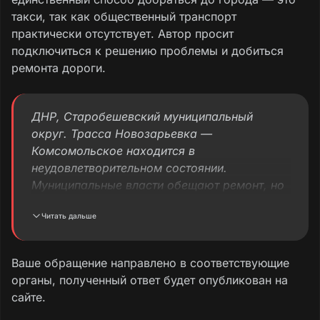
такси, так как общественный транспорт
практически отсутствует. Автор просит
подключиться к решению проблемы и добиться
ремонта дороги.
ДНР, Старобешевский муниципальный
округ. Трасса Новозарьевка —
Комсомольское находится в
неудовлетворительном состоянии.
Муниципальные власти обещают ремонт, но
изменений не видно. В дождь и непогоду там
Читать дальше
сложно проехать, так как дорогу
размывает. Кроме того, транспорт в
Новозарьевку практически не ходит. Только
Ваше обращение направлено в соответствующие
такси, за которое жители села платят 500–
органы, полученный ответ будет опубликован на
600 рублей, чтобы доехать до ближайшего
сайте.
города Комсомольское.