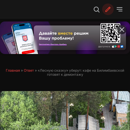
Перейти
к
содержимому
Главная
»
Ответ
»
«Лесную сказку» уберут: кафе на Билимбаевской
готовят к демонтажу