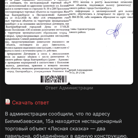
Ответ Администрации
Скачать ответ
В администрации сообщили, что по адресу
Билимбаевская, 15а находится нестационарный
торговый объект «Лесная сказка» — два
павильона, объединённых в единую конструкцию.