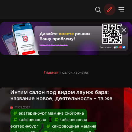
Перейти
к
содержимому
Главная
»
салон харизма
Интим салон под видом лаунж бара:
название новое, деятельность – та же
11.03.2024
екатеринбург мамина сибиряка
кайфовошная
кайфовошная
екатеринбург
кайфовошная мамина