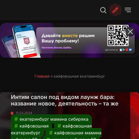
Перейти
к
содержимому
Главная
»
кайфовошная екатеринбург
Интим салон под видом лаунж бара:
название новое, деятельность – та же
11.03.2024
екатеринбург мамина сибиряка
кайфовошная
кайфовошная
екатеринбург
кайфовошная мамина