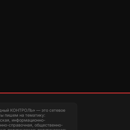
дный КОНТРОЛЬ» — это сетевое
ы пишем на тематику:
ская, информационно-
нно-справочная, общественно-
но-политическая; политическая;