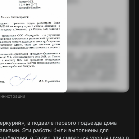
инистрации
курий», в подвале первого подъезда дома
авками. Эти работы были выполнены для
снабжения, а также для снижения уровня шума в