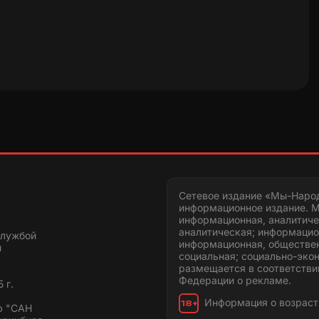
Сетевое издание «Мы-Наро
информационное издание. М
информационная, аналитиче
аналитическая; информацио
службой
информационная, обществен
и
социальная; социально-эко
размещается в соответстви
Федерации о рекламе.
 г.
Информация о возраст
18+
ю "САН