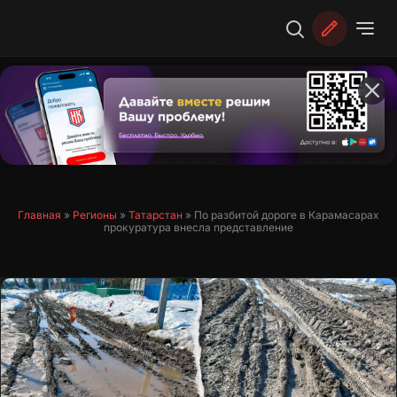
Перейти
к
содержимому
Главная
»
Регионы
»
Татарстан
»
По разбитой дороге в Карамасарах
прокуратура внесла представление