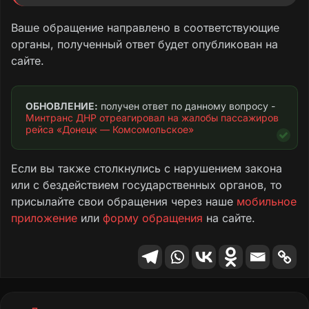
едет с большим трудом.
Ваше обращение направлено в соответствующие
Кроме того, есть вопросы к использованию
органы, полученный ответ будет опубликован на
терминала, хотя он установлен в автобусе.
сайте.
Его практически не используют: многие
оплачивают проезд напрямую водителю,
при отсутствии билетов.
ОБНОВЛЕНИЕ:
 получен ответ по данному вопросу - 
Минтранс ДНР отреагировал на жалобы пассажиров 
рейса «Донецк — Комсомольское»
Прошу обратиться в соответствующие
органы для принятия необходимых мер.
Если вы также столкнулись с нарушением закона
Текст обращения
или с бездействием государственных органов, то
присылайте свои обращения через наше
мобильное
приложение
или
форму обращения
на сайте.