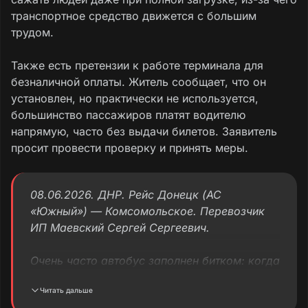
транспортное средство движется с большим
трудом.
Также есть претензии к работе терминала для
безналичной оплаты. Житель сообщает, что он
установлен, но практически не используется,
большинство пассажиров платят водителю
напрямую, часто без выдачи билетов. Заявитель
просит провести проверку и принять меры.
08.06.2026. ДНР. Рейс Донецк (АС
«Южный») — Комсомольское. Перевозчик
ИП Маевский Сергей Сергеевич.
Очень часто автобус заполнен битком: когда
почти не остаётся мест, водитель всё равно
Читать дальше
продолжает впускать пассажиров. Автобус