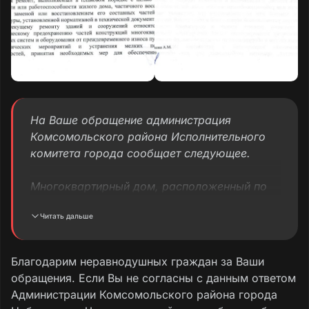
На Ваше обращение администрация
Комсомольского района Исполнительного
комитета города сообщает следующее.
Многоквартирный дом, расположенный по
адресу: РТ, г. Набережные Челны, ул.
Читать дальше
Батенчука, д. 25 (3а/32) – двухподъездный,
девятиэтажный, год ввода в эксплуатацию –
1991.
Благодарим неравнодушных граждан за Ваши
В соответствии со статьей 162 Жилищного
обращения. Если Вы не согласны с данным ответом
кодекса РФ по договору управления
Администрации Комсомольского района города
многоквартирным домом одна сторона