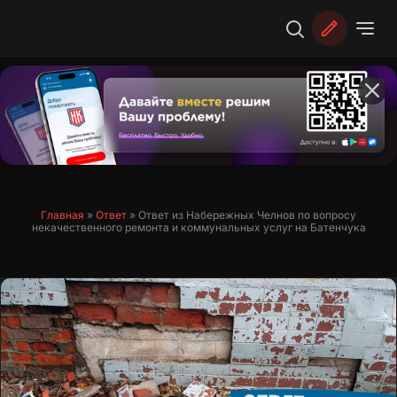
Перейти
к
содержимому
Главная
»
Ответ
»
Ответ из Набережных Челнов по вопросу
некачественного ремонта и коммунальных услуг на Батенчука