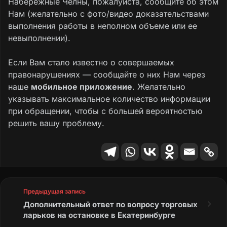
Набережные Челны, пожалуйста, сообщите об этом
(управляющая организация) по заданию
Нам (желательно с фото/видео доказательствами
другой стороны (собственников помещений
выполнения работы в неполном объеме или ее
в многоквартирном доме) в течение
невыполнении).
согласованного срока за плату обязуется
оказывать услуги и выполнять работы по
Если Вам стало известно о совершаемых
надлежащему содержанию и ремонту
правонарушениях — сообщайте о них Нам через
общего имущества в таком доме,
наше
мобильное приложение
. Желательно
предоставлять коммунальные услуги
указывать максимальное количество информации
собственникам помещений в таком доме и
при обращении, чтобы с большей вероятностью
пользующимся помещениями в этом доме
решить вашу проблему.
лицам, осуществлять иную направленную на
достижение целей управления
многоквартирным домом деятельность.
Текущий ремонт осуществляется
управляющей организацией за счет
Предыдущая запись
денежных средств, уплаченных владельцами
Дополнительный ответ по вопросу торговых
помещений в доме на ремонт и содержание.
ларьков на остановке в Екатеринбурге