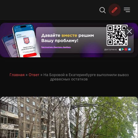
Перейти
к
содержимому
Главная
»
Ответ
»
На Боровой в Екатеринбурге выполнили вывоз
древесных остатков