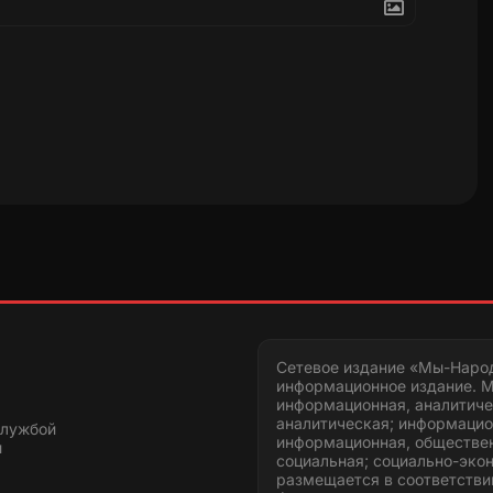
Сетевое издание «Мы-Наро
информационное издание. М
информационная, аналитиче
аналитическая; информацио
службой
информационная, обществен
и
социальная; социально-эко
размещается в соответстви