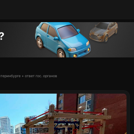
теринбурге + ответ гос. органов