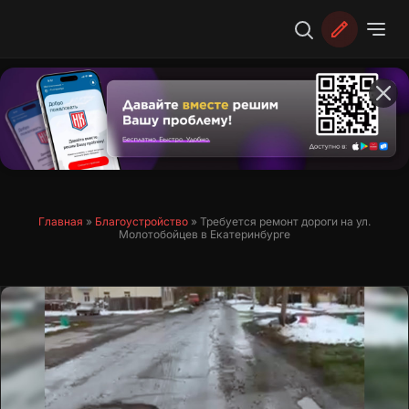
Перейти
к
содержимому
Главная
»
Благоустройство
»
Требуется ремонт дороги на ул.
Молотобойцев в Екатеринбурге