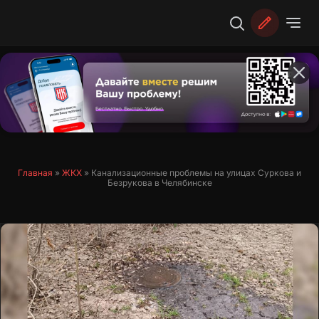
Перейти
к
содержимому
Главная
»
ЖКХ
»
Канализационные проблемы на улицах Суркова и
Безрукова в Челябинске