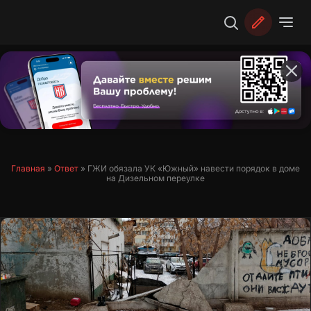
Перейти
к
содержимому
Главная
»
Ответ
»
ГЖИ обязала УК «Южный» навести порядок в доме
на Дизельном переулке