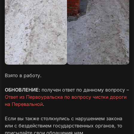
ходим мы по дороге, точнее по колее, пока
автомобилей нет.
Так живём всю зиму, а скоро весна с
оттепелями днем и заморозка и ночью –
можно открывать весенний каток с катанием
на горках.
Помогите нам, пожалуйста.
Взято в работу.
ОБНОВЛЕНИЕ:
получен ответ по данному вопросу –
Ответ из Первоуральска по вопросу чистки дороги
на Перевальной
.
Если вы также столкнулись с нарушением закона
или с бездействием государственных органов, то
присылайте свои обращения нам.