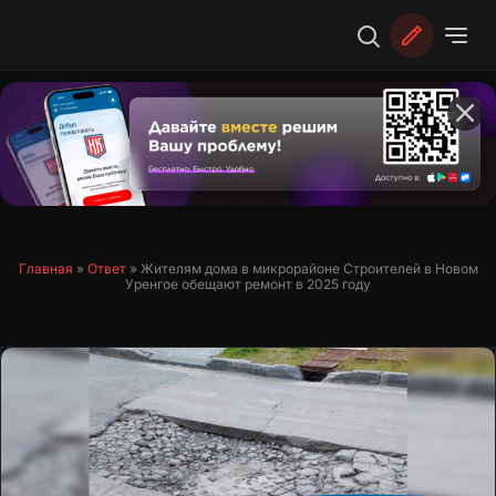
Перейти
к
содержимому
Главная
»
Ответ
»
Жителям дома в микрорайоне Строителей в Новом
Уренгое обещают ремонт в 2025 году