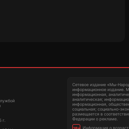
Сетевое издание «Мы-Наро
информационное издание. М
информационная, аналитиче
аналитическая; информацио
службой
информационная, обществен
и
социальная; социально-эко
размещается в соответстви
Федерации о рекламе.
 г.
Информация о возраст
18+