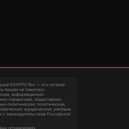
дный КОНТРОЛЬ» — это сетевое
ы пишем на тематику:
ская, информационно-
нно-справочная, общественно-
но-политическая; политическая;
номическая; юридическая; реклама
и с законодательством Российской
ных ограничениях.