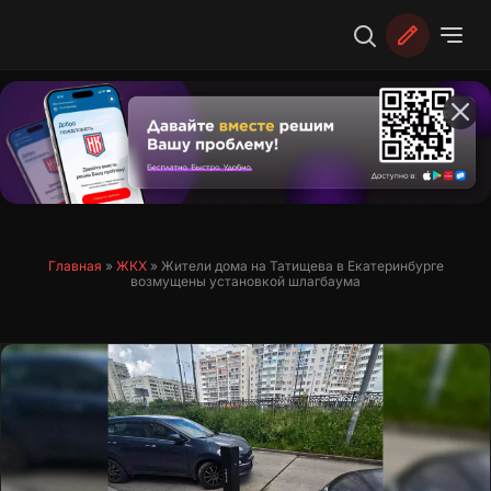
Перейти
к
содержимому
Главная
»
ЖКХ
»
Жители дома на Татищева в Екатеринбурге
возмущены установкой шлагбаума