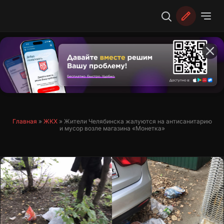
Перейти
к
содержимому
Главная
»
ЖКХ
»
Жители Челябинска жалуются на антисанитарию
и мусор возле магазина «Монетка»