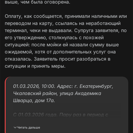
выше, чем была оговорена.
Оплату, как сообщается, принимали наличными или
переводом на карту, ссылаясь на неработающий
терминал, чеки не выдавали. Супруга заявителя, по
его утверждению, столкнулась с похожей
ситуацией: после мойки ей назвали сумму выше
ожидаемой, хотя от дополнительных услуг она
отказалась. Заявитель просит разобраться в
ситуации и принять меры.
01.03.2026, 10:00. Адрес: г. Екатеринбург,
Чкаловский район, улица Академика
Шварца, дом 17а.
С 01.03.2026 года. Пару раз в период с
марта по апрель 2026 года заезжал мыть
Читать дальше
автомобиль в данный автомоечный