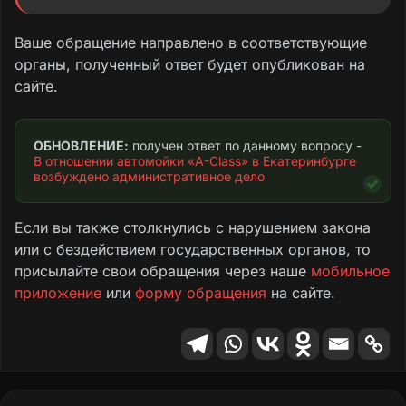
комплекс. В апреле заплатил 3000 рублей за
комплексную мойку автомобиля. В данную
Ваше обращение направлено в соответствующие
услугу входит: мойка кузова с сушкой,
органы, полученный ответ будет опубликован на
пылесос салона, влажная протирка
сайте.
пластика в салоне, чистка окон изнутри.
Чернение резины мне сделали в подарок.
Оплату с меня попросили желательно
ОБНОВЛЕНИЕ:
 получен ответ по данному вопросу - 
наличными либо переводом на банковскую
В отношении автомойки «A-Class» в Екатеринбурге 
возбуждено административное дело
карту, объяснив это тем, что не работает
банковский терминал. Я оплатил наличными,
но чек мне не выдали, так как терминал не
Если вы также столкнулись с нарушением закона
работает.
или с бездействием государственных органов, то
присылайте свои обращения через наше
мобильное
В середине марта я также заехал в данный
приложение
или
форму обращения
на сайте.
автомоечный комплекс за той же услугой,
но после мойки автомобиля цену мне уже
огласили 3500 рублей. «Ладно, думаю, цены
везде растут, не стал расспрашивать,
заплачу». Оплату снова попросили