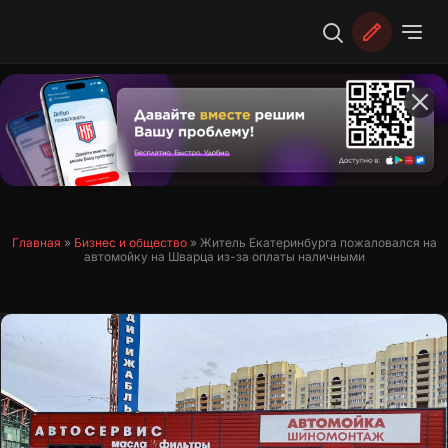
Перейти
к
содержимому
Главная
»
Бизнес и общество
»
Житель Екатеринбурга пожаловался на
автомойку на Шварца из-за оплаты наличными