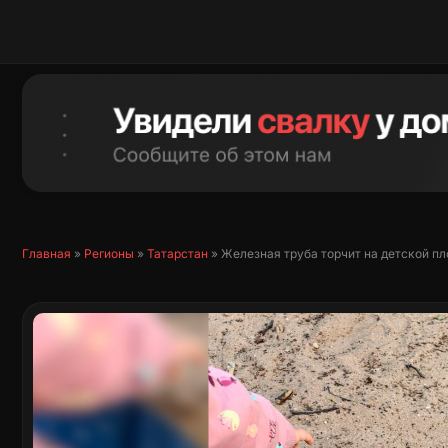
Перейти
к
содержимому
Главная
»
Регионы
»
Татарстан
»
Железная труба торчит на детской п