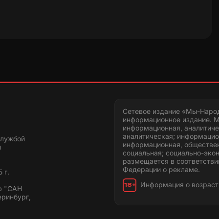
Сетевое издание «Мы-Наро
информационное издание. М
информационная, аналитиче
аналитическая; информацио
службой
информационная, обществен
и
социальная; социально-эко
размещается в соответстви
Федерации о рекламе.
 г.
Информация о возраст
18+
ю "САН
еринбург,