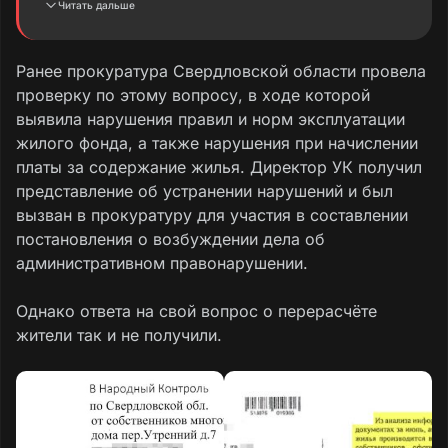
Читать дальше
за кв.м (Протокол собрания).
Мы, собственники многоквартирного дома,
Ранее прокуратура Свердловской области провела
обращались в Государственную жилищную
проверку по этому вопросу, в ходе которой
инспекцию, Прокуратуру, депутату
выявила нарушения правил и норм эксплуатации
Альшевских А.Г., но управляющая компания
жилого фонда, а также нарушения при начислении
не реагирует на предписания, и мы
платы за содержание жилья. Директор УК получил
продолжаем платить по ставке 45,59 руб. за
представление об устранении нарушений и был
кв.м по настоящее время.
вызван в прокуратуру для участия в составлении
постановления о возбуждении дела об
Просим провести проверку и дать указание
административном правонарушении.
с требованием перерасчёта с июля 2025
года.
Однако ответа на свой вопрос о перерасчёте
жители так и не получили.
Текст обращения