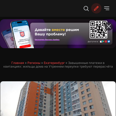
Перейти
к
содержимому
Главная
»
Регионы
»
Екатеринбург
»
Завышенные платежи в
квитанциях: жильцы дома на Утреннем переулке требуют перерасчёта