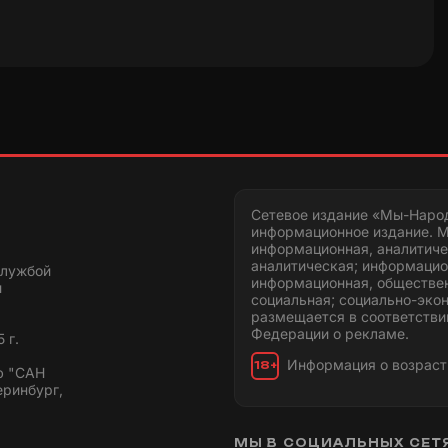
Сетевое издание «Мы-Наро
информационное издание. М
информационная, аналитиче
аналитическая; информацио
службой
информационная, обществен
и
социальная; социально-эко
размещается в соответстви
Федерации о рекламе.
 г.
Информация о возраст
18+
ю "САН
еринбург,
МЫ В СОЦИАЛЬНЫХ СЕТ