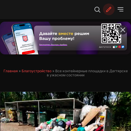
Перейти
к
содержимому
Главная
»
Благоустройство
»
Все контейнерные площадки в Дегтярске
в ужасном состоянии