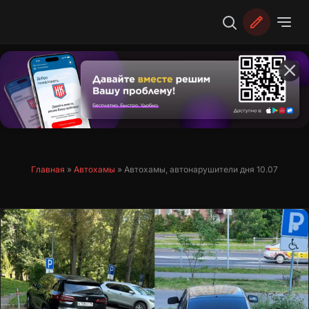
Перейти
к
содержимому
Главная
»
Автохамы
»
Автохамы, автонарушители дня 10.07