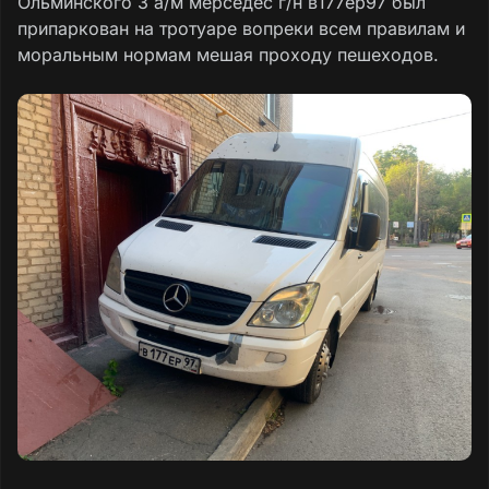
Ольминского 3 а/м мерседес г/н в177ер97 был
припаркован на тротуаре вопреки всем правилам и
моральным нормам мешая проходу пешеходов.