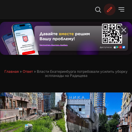
Перейти
к
содержимому
Главная
»
Ответ
»
Власти Екатеринбурга потребовали усилить уборку
эспланады на Радищева