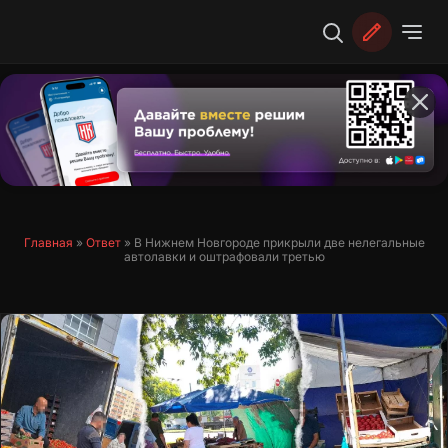
Перейти
к
содержимому
Главная
»
Ответ
»
В Нижнем Новгороде прикрыли две нелегальные
автолавки и оштрафовали третью