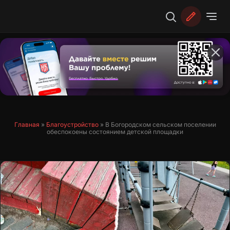
Перейти
к
содержимому
Главная
»
Благоустройство
»
В Богородском сельском поселении
обеспокоены состоянием детской площадки