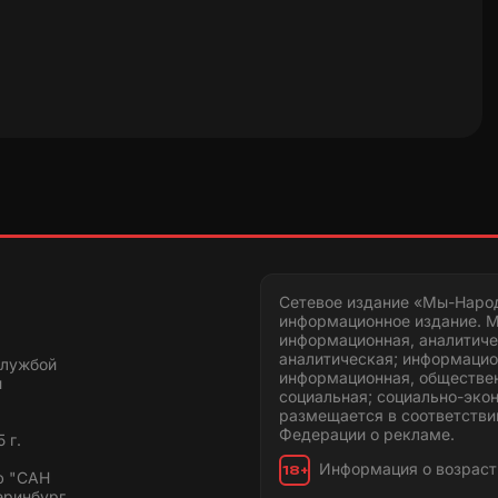
Сетевое издание «Мы-Наро
информационное издание. М
информационная, аналитиче
аналитическая; информацио
службой
информационная, обществен
и
социальная; социально-эко
размещается в соответстви
Федерации о рекламе.
 г.
Информация о возраст
18+
ю "САН
еринбург,