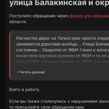
улица Балакинская и ок
Поступило обращение через
форму для обраще
области.
Расчистка дорог на Тагилстрое просто отв
занимается дорогами вообще… Улица Балак
состоянии… Своротка от ЖБИ-1 вниз к желе
почистили вручную кусочек от ЖБИ и то не
пути НТМК, которые первые от ЖБИ, я в сво
а там бабушка со мной в одном направлении 
Читать дальше
чтобы спуститься на пути железнодорожные, 
деваться? Только под поезд прыгать… Куда 
лучше, ходить можно только по одному и оч
Взято в работу.
только от фар машин, люди сугробы провали
чуть сама в сугроб не угодила. А около мага
Если вы также столкнулись с нарушением закон
нагребли на единственной тропинке огромну
то присылайте свои обращения нам.
слова прямо на задницах скатываются с это