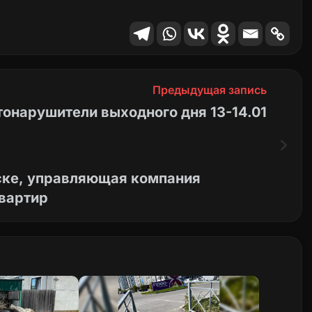
ра выдаёте, хотя бы иногда проверяйте, как
ежду прочим наши(налогоплательщиков).
мно, вечером уже темно… Большая просьба к
ть ситуацию. Заранее благодарим.
Предыдущая запись
онарушители выходного дня 13-14.01
ске, управляющая компания
квартир