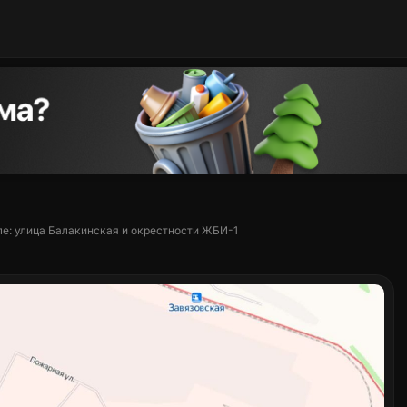
е: улица Балакинская и окрестности ЖБИ-1