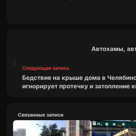
Молодцы коммунальщики… Вы когда им тенде
они свои деньги отрабатывают… А деньги м
Фотку приложить не могу утром иду ещё те
Администрации города вмешаться и исправи
Автохамы, авт
Следующая запись
Бедствие на крыше дома в Челябин
игнорирует протечку и затопление 
Связанные записи