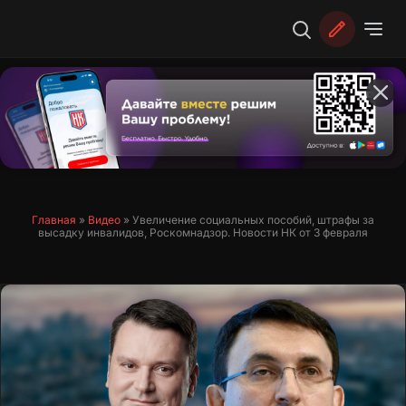
Перейти
к
содержимому
Главная
»
Видео
»
Увеличение социальных пособий, штрафы за
высадку инвалидов, Роскомнадзор. Новости НК от 3 февраля