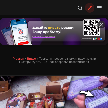
Перейти
к
содержимому
Главная
»
Видео
»
Торговля просроченными продуктами в
Екатеринбурге. Риск для здоровья потребителей