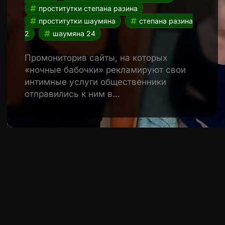
проститутки степана разина
проститутки шаумяна
степана разина
2
шаумяна 24
Промониторив сайты, на которых
«ночные бабочки» рекламируют свои
интимные услуги общественники
отправились к ним в…