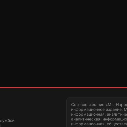
Сетевое издание «Мы-Наро
информационное издание. М
информационная, аналитиче
аналитическая; информацио
службой
информационная, обществен
и