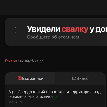
Перейти
к
содержимому
Главная
»
ночные бабочки
Все записи
Видео
В рп Свердловский освободили территорию под
окнами от мототехники
07.08.2026