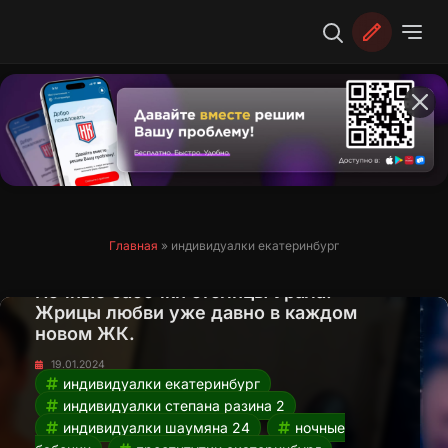
Перейти
к
содержимому
Главная
»
индивидуалки екатеринбург
Ночные бабочки столицы Урала.
Жрицы любви уже давно в каждом
новом ЖК.
19.01.2024
индивидуалки екатеринбург
индивидуалки степана разина 2
индивидуалки шаумяна 24
ночные