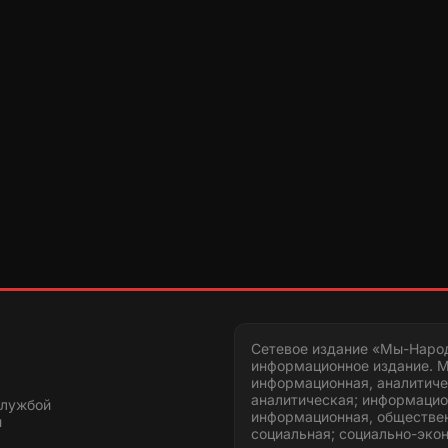
Сетевое издание «Мы-Наро
информационное издание. М
информационная, аналитиче
аналитическая; информацио
службой
информационная, обществен
и
социальная; социально-эко