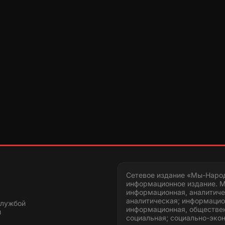
Сетевое издание «Мы-Наро
информационное издание. М
информационная, аналитиче
аналитическая; информацио
службой
информационная, обществен
и
социальная; социально-эко