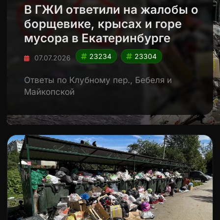
В ГЖИ ответили на жалобы о
борщевике, крысах и горе
мусора в Екатеринбурге
23234
23304
07.07.2026
Ответы по Клубному пер., Бебеля и
Майкопской