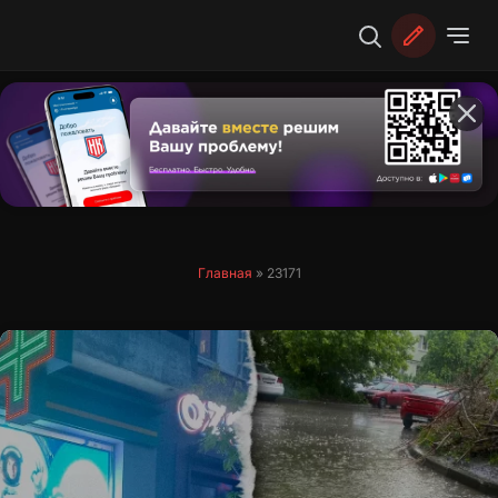
Перейти
к
содержимому
Главная
»
23171