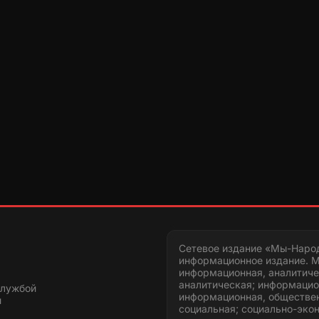
Сетевое издание «Мы-Наро
информационное издание. М
информационная, аналитиче
аналитическая; информацио
службой
информационная, обществен
и
социальная; социально-эко