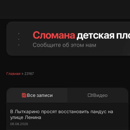
Перейти
к
содержимому
Главная
»
23167
Все записи
Видео
В Лыткарино просят восстановить пандус на
улице Ленина
06.08.2026