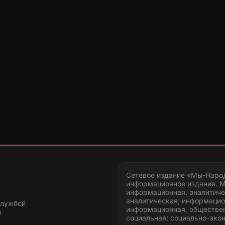
Сетевое издание «Мы-Наро
информационное издание. М
информационная, аналитиче
аналитическая; информацио
службой
информационная, обществен
и
социальная; социально-эко